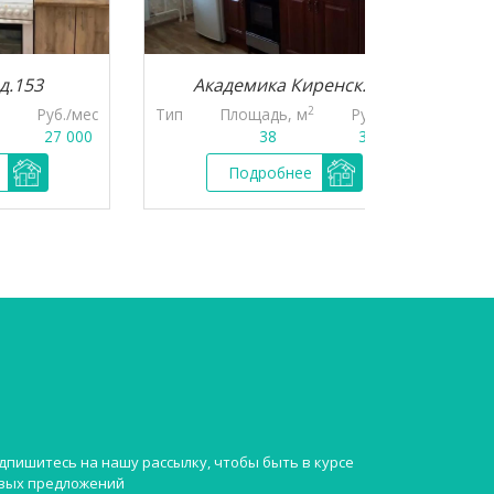
Академика Киренск...
Бор
2
уб./мес
Тип
Площадь, м
Руб./мес
Тип
П
27 000
38
33 000
Подробнее
дпишитесь на нашу рассылку, чтобы быть в курсе
вых предложений