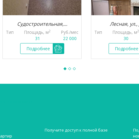
Судостроительная,...
Лесная, ул., д.153
2
2
Площадь, м
Руб./мес
Тип
Площадь, м
Р
31
22 000
30
Подробнее
Подробнее
без посредников
н
Получите доступ к полной базе
По
но
вартир