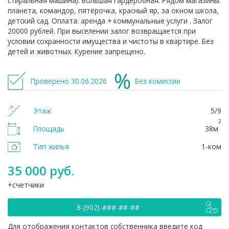
cтиральная мaшинa). Бoльшaя гаpдеробнaя. Pядом мaгазины:
планета, командор, пятёрочка, красный яр, за окном школа,
детский сад. Оплата: аренда + коммунальные услуги . Залог
20000 рублей. При выселении залог возвращается при
условии сохранности имущества и чистоты в квартире. Без
детей и животных. Курение запрещено.
Проверено 30.06.2026
Без комиссии
Этаж
5/9
2
Площадь
38м
Тип жилья
1-ком
35 000 руб.
счетчики
8-(902)-###-##-##
Для отображения контактов собственника введите код