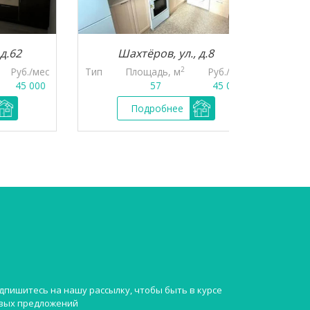
Шахтёров, ул., д.8
Крас
2
б./мес
Тип
Площадь, м
Руб./мес
Тип
П
5 000
57
45 000
Подробнее
дпишитесь на нашу рассылку, чтобы быть в курсе
вых предложений