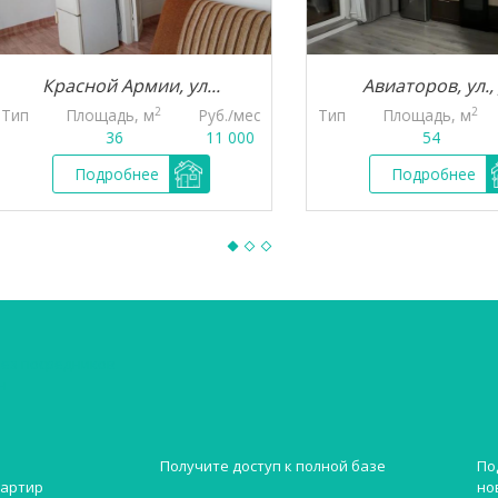
Красной Армии, ул...
Авиаторов, ул., д.62
2
2
Площадь, м
Руб./мес
Тип
Площадь, м
Ру
36
11 000
54
4
Подробнее
Подробнее
без посредников
н
Получите доступ к полной базе
По
но
вартир