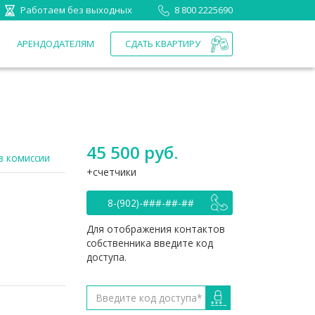
Работаем без выходных
8 800 2225690
П
АРЕНДОДАТЕЛЯМ
СДАТЬ КВАРТИРУ
45 500 руб.
з комиссии
счетчики
8-(902)-###-##-##
Для отображения контактов
собственника введите код
доступа.