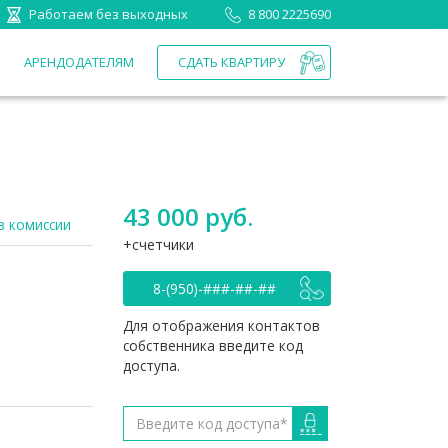
Работаем без выходных
8 800 2225690
П
АРЕНДОДАТЕЛЯМ
СДАТЬ КВАРТИРУ
43 000 руб.
з комиссии
счетчики
8-(950)-###-##-##
Для отображения контактов
собственника введите код
доступа.