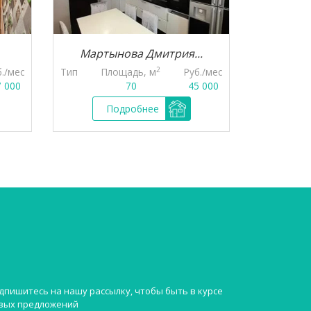
Мартынова Дмитрия...
Моло
2
б./мес
Тип
Площадь, м
Руб./мес
Тип
Пл
7 000
70
45 000
Подробнее
П
дпишитесь на нашу рассылку, чтобы быть в курсе
вых предложений