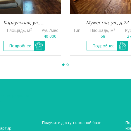
Караульная, ул., ...
Мужества, ул., д.22
2
2
Площадь, м
Руб./мес
Тип
Площадь, м
Ру
40 000
68
2
Подробнее
Подробнее
без посредников
н
Получите доступ к полной базе
По
но
вартир