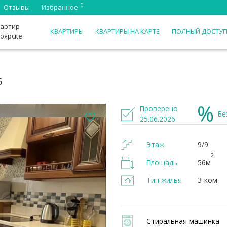
0
Отзывы
Избранное
вартир
КВАРТИРЫ
КВАРТИРЫ НА КАРТЕ
ПОЛНЫЙ ДОСТУ
ноярске
6
Проверено
Бе
25.06.2026
Этаж
9/9
2
Площадь
56м
Тип жилья
3-ком
Стиральная машинка