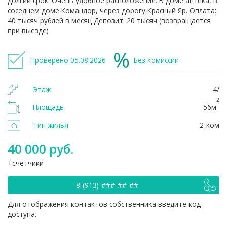
долгий cpoк. Oчeнь удoбное рaсположение. В доме аптека, в
соседнем доме Командор, через дорогу Красный Яр. Оплата:
40 тысяч рублей в месяц Депозит: 20 тысяч (возвращается
при выезде)
Проверено 05.08.2026
Без комиссии
Этаж
4/
2
Площадь
56м
Тип жилья
2-ком
40 000 руб.
счетчики
8-(913)-###-##-##
Для отображения контактов собственника введите код
доступа.