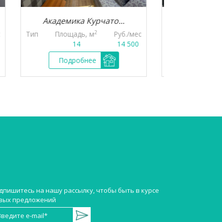
а Курчато...
Академика Киренск...
2
2
дь, м
Руб./мес
Тип
Площадь, м
Руб./мес
4
14 500
15
27 000
обнее
Подробнее
дпишитесь на нашу рассылку, чтобы быть в курсе
вых предложений