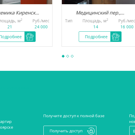
Медицинский пер.,...
Академик
2
ес
Тип
Площадь, м
Руб./мес
Тип
Площа
0
14
16 000
1
Подробнее
Подр
без посредников
н
Получите доступ к полной базе
По
но
вартир
ноярске
Получить доступ