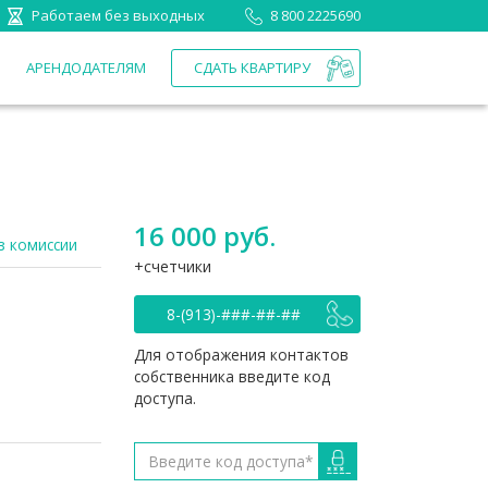
Работаем без выходных
8 800 2225690
П
АРЕНДОДАТЕЛЯМ
СДАТЬ КВАРТИРУ
16 000 руб.
з комиссии
счетчики
8-(913)-###-##-##
Для отображения контактов
собственника введите код
доступа.