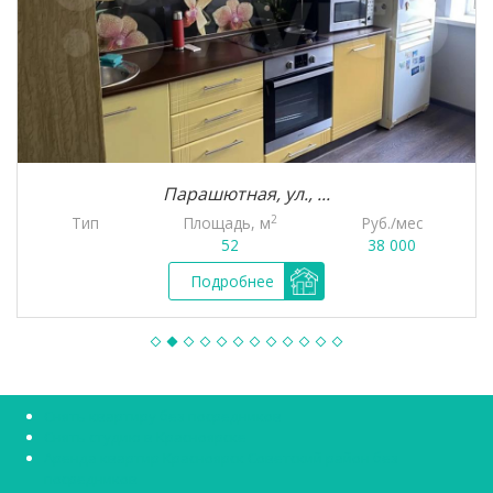
Парашютная, ул., ...
2
Тип
Площадь, м
Руб./мес
52
38 000
Подробнее
Снять квартиру без посредников
Снять студию в Красноярске
Аренда квартир Красноярск Советский район без
посредников