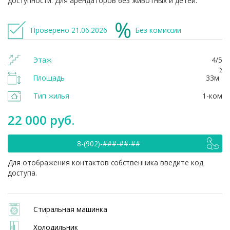
доступноcти. Для арeндатopов без животных и детей.
Проверено 21.06.2026
Без комиссии
Этаж
4/5
2
Площадь
33м
Тип жилья
1-ком
22 000 руб.
8-(902)-###-##-##
Для отображения контактов собственника введите код
доступа.
Стиральная машинка
Холодильник