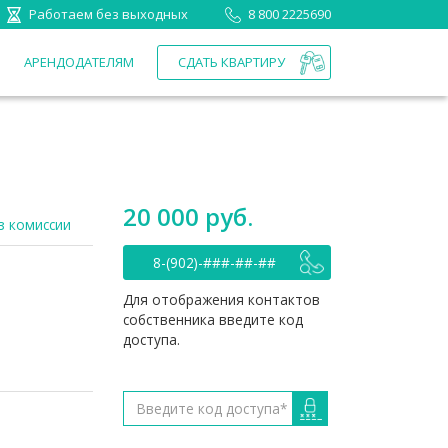
Работаем без выходных
8 800 2225690
П
АРЕНДОДАТЕЛЯМ
СДАТЬ КВАРТИРУ
20 000 руб.
з комиссии
8-(902)-###-##-##
Для отображения контактов
собственника введите код
доступа.