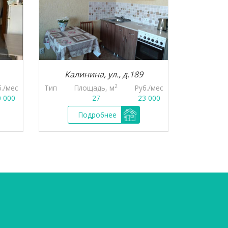
Калинина, ул., д.189
Акаде
2
б./мес
Тип
Площадь, м
Руб./мес
Тип
Пл
0 000
27
23 000
Подробнее
П