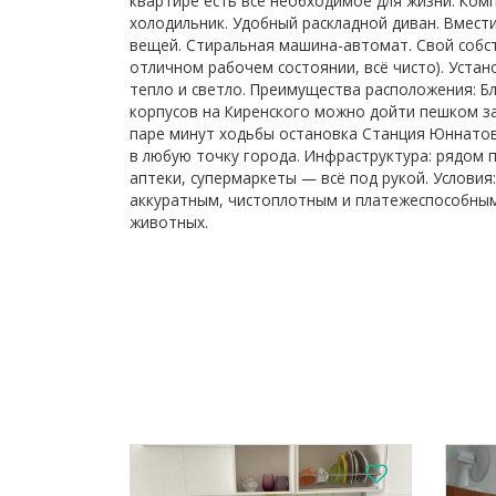
квартире есть всё необходимое для жизни: Комп
холодильник. Удобный раскладной диван. Вмест
вещей. Стиральная машина-автомат. Свой собст
отличном рабочем состоянии, всё чисто). Устан
тепло и светло. Преимущества расположения: Бл
корпусов на Киренского можно дойти пешком за 
паре минут ходьбы остановка Станция Юннатов
в любую точку города. Инфраструктура: рядом 
аптеки, супермаркеты — всё под рукой. Условия
аккуратным, чистоплотным и платежеспособны
животных.