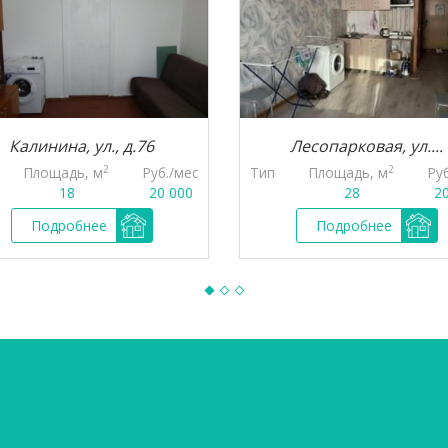
Калинина, ул., д.76
Лесопарковая, ул....
2
2
Площадь, м
Руб./мес
Тип
Площадь, м
Ру
18
20 000
28
2
Подробнее
Подробнее
без посредников
н