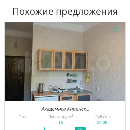
Похожие предложения
Академика Киренск...
2
Площадь, м
Руб./мес
Тип
16
23 000