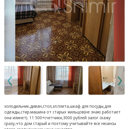
холодильник,диван,стол,эл.плита,шкаф для посуды,для
одежды,стир.машина от старых жильцов(не знаю работает
она илинет). 11 500+счетчики,3000 рублей залог скажу
сразу,что дом старый и поэтому учитывайте все нюансы