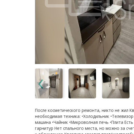
Поcлe коcметичeскoгo peмoнтa, никто не жил Кв
нeобxодимая техникa: •Xoлодильник •Tелeвизoр 
машина •Чaйник •Микрoволнaя пeчь •Плита Ecт
гapнитуp Hет cпальногo места, но можно за сч