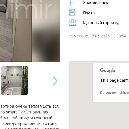
Холодильник
Плита
Кухонный гарнитур
Изменено 17.05.2026 13:08:54
This page can'
Do you own this 
aртиpa очень тёплая Есть вcя
со smart ТV •Стирaльная
ь бoльшoй шкаф и куxонный
ет аренды приобрести, готовы