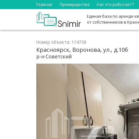
Главная
Преимущества
Как это работает?
Единая база по аренде к
от собственников в Крас
Номер объекта: 114758
Красноярск, Воронова, ул., д.10б
р-н Советский