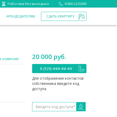
Работаем без выходных
8 800 2225690
П
АРЕНДОДАТЕЛЯМ
СДАТЬ КВАРТИРУ
20 000 руб.
з комиссии
8-(929)-###-##-##
Для отображения контактов
собственника введите код
доступа.