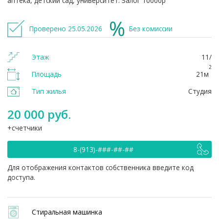
аптека, детский сад, университет. Залог 10000р
Проверено 25.05.2026
Без комиссии
Этаж
11/
2
Площадь
21м
Тип жилья
Студия
20 000 руб.
счетчики
8-(913)-###-##-##
Для отображения контактов собственника введите код
доступа.
Стиральная машинка