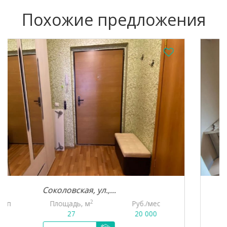
Похожие предложения
кая, ул.,...
Свободны
2
ь, м
Руб./мес
Тип
Площад
7
20 000