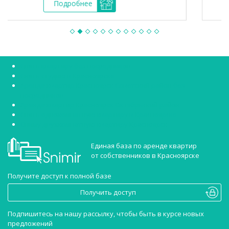
обнее
Подр
Снять квартиру без посредников
Снять студию в Красноярске
Аренда квартир Красноярск Советский район без
посредников
Аренда квартир Красноярск Октябрьский район
Снять однокомнатную квартиру в Красноярске
Сниму двухкомнатную квартиру Красноярск
Единая база по аренде квартир
от собственников в Красноярске
Получите доступ к полной базе
Получить доступ
Подпишитесь на нашу рассылку, чтобы быть в курсе новых
предложений