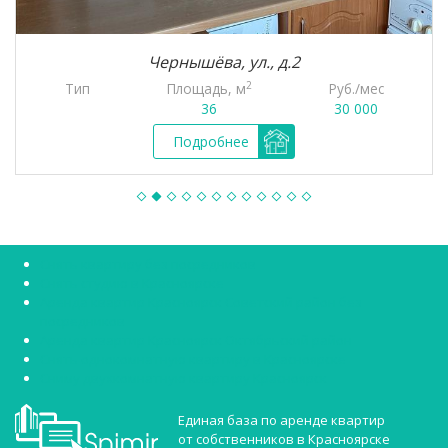
Чернышёва, ул., д.2
2
Тип
Площадь, м
Руб./мес
36
30 000
Подробнее
Снять квартиру без посредников
Снять студию в Красноярске
Аренда квартир Красноярск Советский район без
посредников
Аренда квартир Красноярск Октябрьский район
Снять однокомнатную квартиру в Красноярске
Сниму двухкомнатную квартиру Красноярск
Единая база по аренде квартир
от собственников в Красноярске