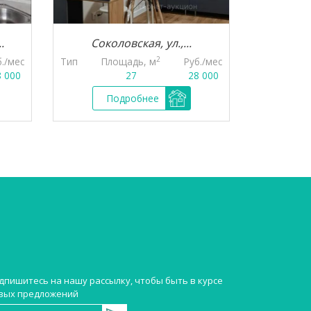
.
Соколовская, ул.,...
Красн
2
б./мес
Тип
Площадь, м
Руб./мес
Тип
Пл
8 000
27
28 000
Подробнее
П
дпишитесь на нашу рассылку, чтобы быть в курсе
вых предложений