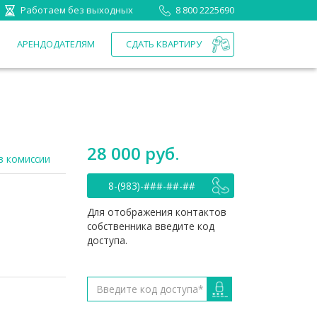
Работаем без выходных
8 800 2225690
П
АРЕНДОДАТЕЛЯМ
СДАТЬ КВАРТИРУ
28 000 руб.
з комиссии
8-(983)-###-##-##
Для отображения контактов
собственника введите код
доступа.