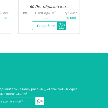
60 Лет образовани...
Желез
2
б./мес
Тип
Площадь, м
Руб./мес
Тип
Пл
0 000
32
20 000
Подробнее
П
дпишитесь на нашу рассылку, чтобы быть в курсе
вых предложений