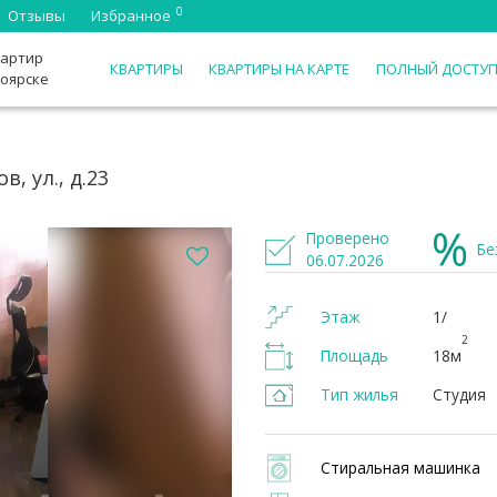
0
Отзывы
Избранное
вартир
КВАРТИРЫ
КВАРТИРЫ НА КАРТЕ
ПОЛНЫЙ ДОСТУ
ноярске
, ул., д.23
Проверено
Бе
06.07.2026
Этаж
1/
2
Площадь
18м
Тип жилья
Студия
Стиральная машинка