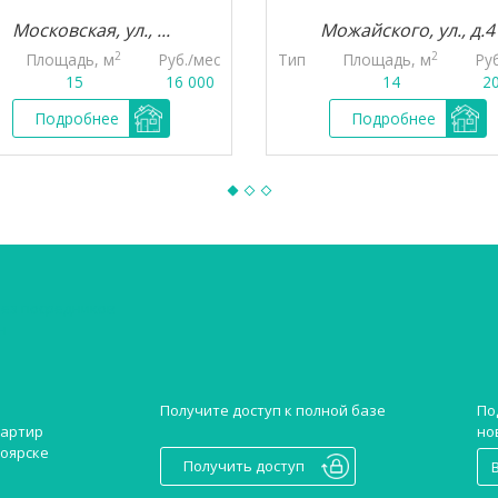
Московская, ул., ...
Можайского, ул., д.4
2
2
Площадь, м
Руб./мес
Тип
Площадь, м
Ру
15
16 000
14
2
Подробнее
Подробнее
без посредников
н
Получите доступ к полной базе
По
но
вартир
ноярске
Получить доступ