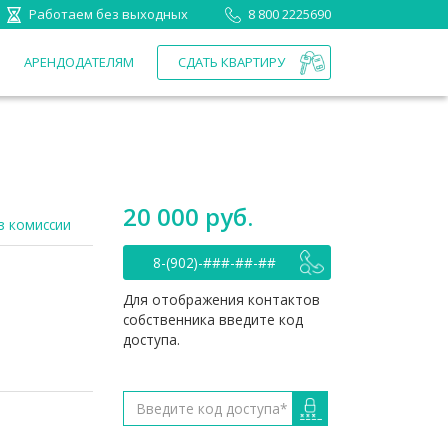
Работаем без выходных
8 800 2225690
П
АРЕНДОДАТЕЛЯМ
СДАТЬ КВАРТИРУ
20 000 руб.
з комиссии
8-(902)-###-##-##
Для отображения контактов
собственника введите код
доступа.