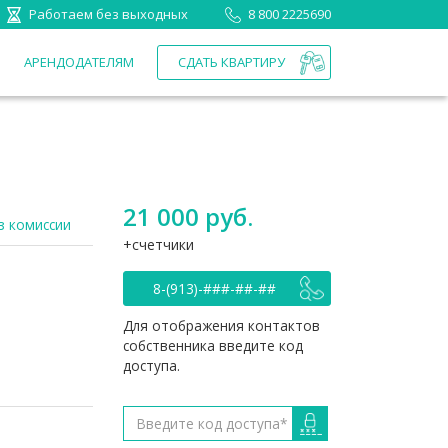
Работаем без выходных
8 800 2225690
П
АРЕНДОДАТЕЛЯМ
СДАТЬ КВАРТИРУ
21 000 руб.
з комиссии
счетчики
8-(913)-###-##-##
Для отображения контактов
собственника введите код
доступа.