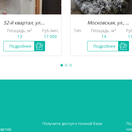
52-й квартал, ул....
Московская, ул., ...
2
2
Площадь, м
Руб./мес
Тип
Площадь, м
Ру
13
17 000
14
1
Подробнее
Подробнее
без посредников
н
Получите доступ к полной базе
По
но
вартир