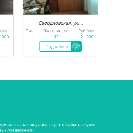
Свердловская, ул....
Тобо
2
б./мес
Тип
Площадь, м
Руб./мес
Тип
Пл
7 000
42
21 000
Подробнее
П
дпишитесь на нашу рассылку, чтобы быть в курсе
вых предложений